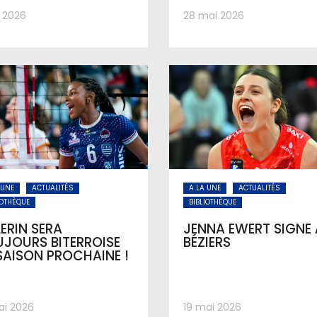
n 2026
28 mai 2026
 UNE
ACTUALITÉS
A LA UNE
ACTUALITÉS
IOTHÈQUE
BIBLIOTHÈQUE
ERIN SERA
JENNA EWERT SIGNE 
JOURS BITERROISE
BÉZIERS
SAISON PROCHAINE !
ai 2026
19 mai 2026