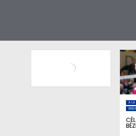
A LA
BIBL
CÉL
BÉZ