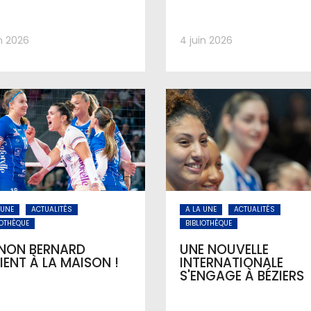
in 2026
4 juin 2026
 UNE
ACTUALITÉS
A LA UNE
ACTUALITÉS
IOTHÈQUE
BIBLIOTHÈQUE
NON BERNARD
UNE NOUVELLE
IENT À LA MAISON !
INTERNATIONALE
S'ENGAGE À BÉZIERS