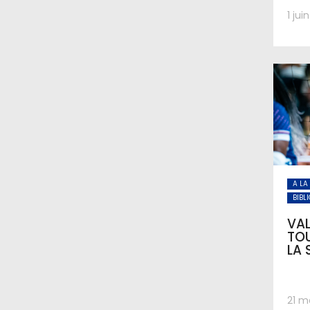
1 jui
A LA
BIBL
VAL
TOU
LA 
21 m