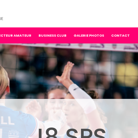
UE
ECTEUR AMATEUR
BUSINESS CLUB
GALERIE PHOTOS
CONTACT
J8 SPS